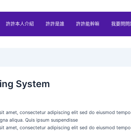
許許本人介紹
許許是誰
許許能幹嘛
我要問問
fing System
it amet, consectetur adipiscing elit sed do eiusmod tempor
gna aliqua. Quis ipsum suspendisse
it amet, consectetur adipiscing elit sed do eiusmod tempor