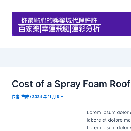
Cost of a Spray Foam Roo
作者:
許許
/
2024 年 11 月 8 日
Lorem ipsum dolor s
labore et dolore ma
Lorem ipsum dolor s