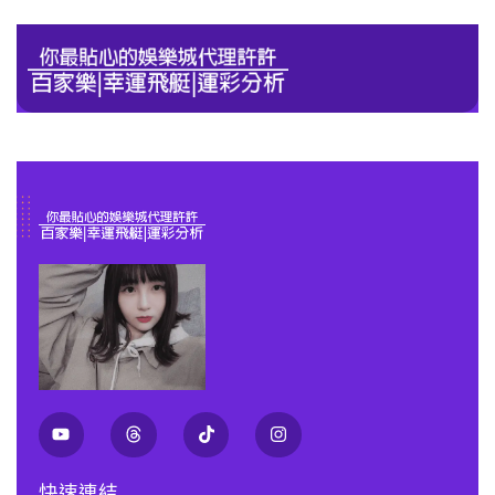
Y
T
T
I
o
h
i
n
u
r
k
s
t
e
t
t
u
a
o
a
快速連結