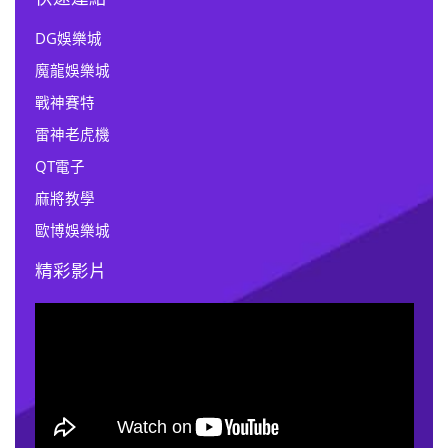
b
d
k
g
e
s
r
DG娛樂城
a
m
魔龍娛樂城
戰神賽特
雷神老虎機
QT電子
麻將教學
歐博娛樂城
精彩影片